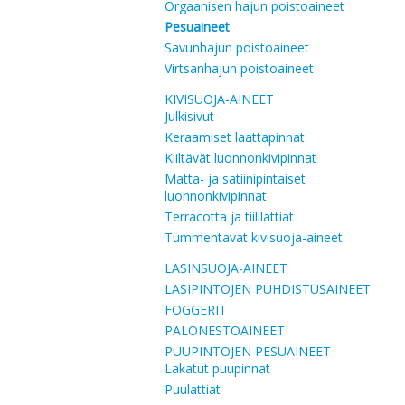
Orgaanisen hajun poistoaineet
Pesuaineet
Savunhajun poistoaineet
Virtsanhajun poistoaineet
KIVISUOJA-AINEET
Julkisivut
Keraamiset laattapinnat
Kiiltävät luonnonkivipinnat
Matta- ja satiinipintaiset
luonnonkivipinnat
Terracotta ja tiililattiat
Tummentavat kivisuoja-aineet
LASINSUOJA-AINEET
LASIPINTOJEN PUHDISTUSAINEET
FOGGERIT
PALONESTOAINEET
PUUPINTOJEN PESUAINEET
Lakatut puupinnat
Puulattiat