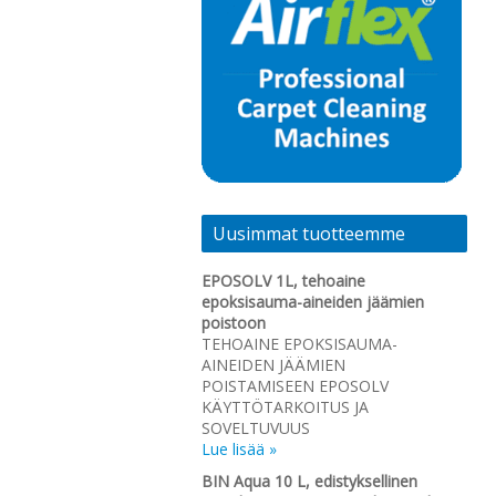
Uusimmat tuotteemme
EPOSOLV 1L, tehoaine
epoksisauma-aineiden jäämien
poistoon
TEHOAINE EPOKSISAUMA-
AINEIDEN JÄÄMIEN
POISTAMISEEN EPOSOLV
KÄYTTÖTARKOITUS JA
SOVELTUVUUS
Lue lisää »
BIN Aqua 10 L, edistyksellinen