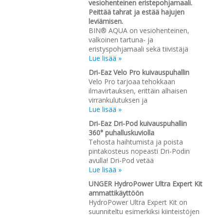
vesiohenteinen eristepohjamaali.
Peittää tahrat ja estää hajujen
leviämisen.
BIN® AQUA on vesiohenteinen,
valkoinen tartuna- ja
eristyspohjamaali sekä tiivistäjä
Lue lisää »
Dri-Eaz Velo Pro kuivauspuhallin
Velo Pro tarjoaa tehokkaan
ilmavirtauksen, erittäin alhaisen
virrankulutuksen ja
Lue lisää »
Dri-Eaz Dri-Pod kuivauspuhallin
360° puhalluskuviolla
Tehosta haihtumista ja poista
pintakosteus nopeasti Dri-Podin
avulla! Dri-Pod vetää
Lue lisää »
UNGER HydroPower Ultra Expert Kit
ammattikäyttöön
HydroPower Ultra Expert Kit on
suunniteltu esimerkiksi kiinteistöjen