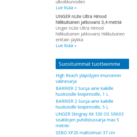
ulkoikkunoiden
Lue lisää »
UNGER nLite Ultra Himod
hiilikuituinen jatkovarsi 3,4 metriä
Unger nLite Ultra Himod
hiilikuituinen jatkovarsi Hiilikutuinen
erittäin jäykkä
Lue lisää »
Suosituimmat tuotteemme
High Reach yläpölyjen imuroinnin
välinesarja
BARRIER 2 Suoja-aine kaikille
huokoisille kivipinnoille, 1 L
BARRIER 2 Suoja-aine kaikille
huokoisille kivipinnoille, 5 L
UNGER Stingray Kit 330 OS SRK03
sisätilojen puhdistussarja max 5
metriin
SEBO XP20 mattoimuri 37 cm