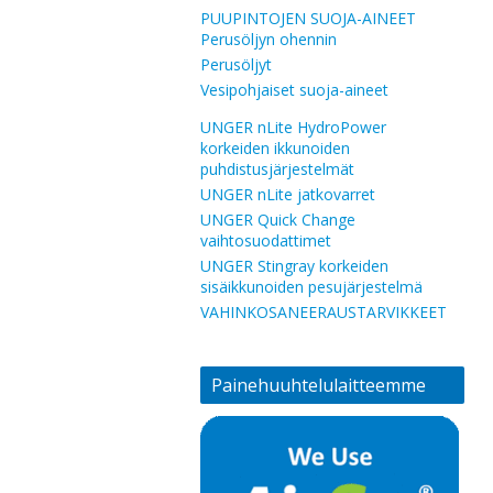
PUUPINTOJEN SUOJA-AINEET
Perusöljyn ohennin
Perusöljyt
Vesipohjaiset suoja-aineet
UNGER nLite HydroPower
korkeiden ikkunoiden
puhdistusjärjestelmät
UNGER nLite jatkovarret
UNGER Quick Change
vaihtosuodattimet
UNGER Stingray korkeiden
sisäikkunoiden pesujärjestelmä
VAHINKOSANEERAUSTARVIKKEET
Painehuuhtelulaitteemme