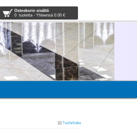
Ostoskorin sisältö
0 tuotetta - Yhteensä 0.00 €
Tuotehaku