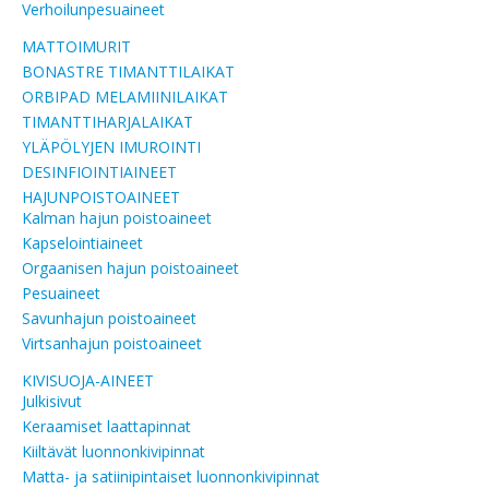
Verhoilunpesuaineet
MATTOIMURIT
BONASTRE TIMANTTILAIKAT
ORBIPAD MELAMIINILAIKAT
TIMANTTIHARJALAIKAT
YLÄPÖLYJEN IMUROINTI
DESINFIOINTIAINEET
HAJUNPOISTOAINEET
Kalman hajun poistoaineet
Kapselointiaineet
Orgaanisen hajun poistoaineet
Pesuaineet
Savunhajun poistoaineet
Virtsanhajun poistoaineet
KIVISUOJA-AINEET
Julkisivut
Keraamiset laattapinnat
Kiiltävät luonnonkivipinnat
Matta- ja satiinipintaiset luonnonkivipinnat