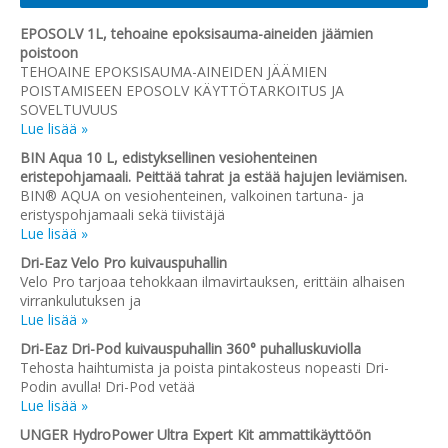
EPOSOLV 1L, tehoaine epoksisauma-aineiden jäämien
poistoon
TEHOAINE EPOKSISAUMA-AINEIDEN JÄÄMIEN
POISTAMISEEN EPOSOLV KÄYTTÖTARKOITUS JA
SOVELTUVUUS
Lue lisää »
BIN Aqua 10 L, edistyksellinen vesiohenteinen
eristepohjamaali. Peittää tahrat ja estää hajujen leviämisen.
BIN® AQUA on vesiohenteinen, valkoinen tartuna- ja
eristyspohjamaali sekä tiivistäjä
Lue lisää »
Dri-Eaz Velo Pro kuivauspuhallin
Velo Pro tarjoaa tehokkaan ilmavirtauksen, erittäin alhaisen
virrankulutuksen ja
Lue lisää »
Dri-Eaz Dri-Pod kuivauspuhallin 360° puhalluskuviolla
Tehosta haihtumista ja poista pintakosteus nopeasti Dri-
Podin avulla! Dri-Pod vetää
Lue lisää »
UNGER HydroPower Ultra Expert Kit ammattikäyttöön