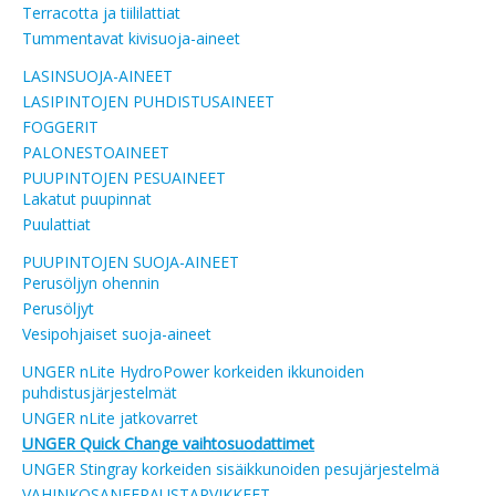
Terracotta ja tiililattiat
Tummentavat kivisuoja-aineet
LASINSUOJA-AINEET
LASIPINTOJEN PUHDISTUSAINEET
FOGGERIT
PALONESTOAINEET
PUUPINTOJEN PESUAINEET
Lakatut puupinnat
Puulattiat
PUUPINTOJEN SUOJA-AINEET
Perusöljyn ohennin
Perusöljyt
Vesipohjaiset suoja-aineet
UNGER nLite HydroPower korkeiden ikkunoiden
puhdistusjärjestelmät
UNGER nLite jatkovarret
UNGER Quick Change vaihtosuodattimet
UNGER Stingray korkeiden sisäikkunoiden pesujärjestelmä
VAHINKOSANEERAUSTARVIKKEET