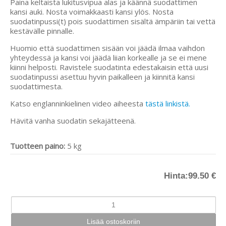
Paina keltaista lukitusvipua alas ja käännä suodattimen
kansi auki. Nosta voimakkaasti kansi ylös. Nosta
suodatinpussi(t) pois suodattimen sisältä ämpäriin tai vettä
kestävälle pinnalle.
Huomio että suodattimen sisään voi jäädä ilmaa vaihdon
yhteydessä ja kansi voi jäädä liian korkealle ja se ei mene
kiinni helposti. Ravistele suodatinta edestakaisin että uusi
suodatinpussi asettuu hyvin paikalleen ja kiinnitä kansi
suodattimesta.
Katso englanninkielinen video aiheesta
tästä linkistä.
Hävitä vanha suodatin sekajätteenä.
Tuotteen paino:
5 kg
Hinta:
99.50 €