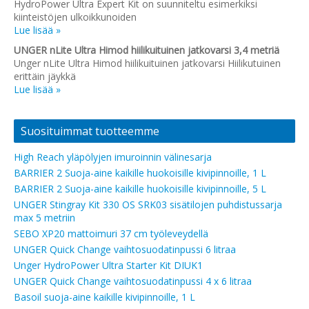
HydroPower Ultra Expert Kit on suunniteltu esimerkiksi
kiinteistöjen ulkoikkunoiden
Lue lisää »
UNGER nLite Ultra Himod hiilikuituinen jatkovarsi 3,4 metriä
Unger nLite Ultra Himod hiilikuituinen jatkovarsi Hiilikutuinen
erittäin jäykkä
Lue lisää »
Suosituimmat tuotteemme
High Reach yläpölyjen imuroinnin välinesarja
BARRIER 2 Suoja-aine kaikille huokoisille kivipinnoille, 1 L
BARRIER 2 Suoja-aine kaikille huokoisille kivipinnoille, 5 L
UNGER Stingray Kit 330 OS SRK03 sisätilojen puhdistussarja
max 5 metriin
SEBO XP20 mattoimuri 37 cm työleveydellä
UNGER Quick Change vaihtosuodatinpussi 6 litraa
Unger HydroPower Ultra Starter Kit DIUK1
UNGER Quick Change vaihtosuodatinpussi 4 x 6 litraa
Basoil suoja-aine kaikille kivipinnoille, 1 L