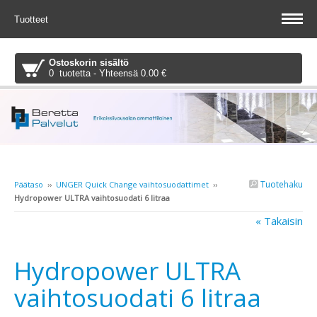
Tuotteet
Ostoskorin sisältö
0 tuotetta - Yhteensä 0.00 €
Tuotehaku
Päätaso
››
UNGER Quick Change vaihtosuodattimet
››
Hydropower ULTRA vaihtosuodati 6 litraa
« Takaisin
Hydropower ULTRA
vaihtosuodati 6 litraa