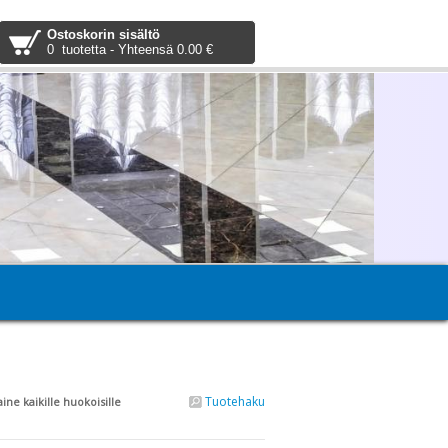
Ostoskorin sisältö
0 tuotetta - Yhteensä 0.00 €
Tuotehaku
ine kaikille huokoisille