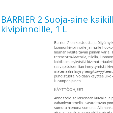
BARRIER 2 Suoja-aine kaikil
kivipinnoille, 1 L
Barrier 2 on kosteutta ja öljyä hylk
luonnonkivipinnoille ja muille huoko
hieman käsiteltävän pinnan väriä. 
terracotta-laatoilla, tiilellä, luonnon
kaikilla imukykyisillä kivimateriaale
rasvapitoisen lian imeytymistä kive
materiaalin höyryhengittävyyteen. 
puhdistusta. Voidaan käyttää ulko- 
liuotinpohjainen.
KÄYTTÖOHJEET
Annostele sellaisenaan kuivalla ja pu
vahanlevittimellä. Käsiteltävän pin
sumuta hienona sumuna. Älä hanka
aikana vaahtoamisen välttämiseksi