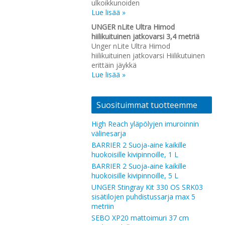
ulkoikkunoiden
Lue lisää »
UNGER nLite Ultra Himod
hiilikuituinen jatkovarsi 3,4 metriä
Unger nLite Ultra Himod
hiilikuituinen jatkovarsi Hiilikutuinen
erittäin jäykkä
Lue lisää »
Suosituimmat tuotteemme
High Reach yläpölyjen imuroinnin
välinesarja
BARRIER 2 Suoja-aine kaikille
huokoisille kivipinnoille, 1 L
BARRIER 2 Suoja-aine kaikille
huokoisille kivipinnoille, 5 L
UNGER Stingray Kit 330 OS SRK03
sisätilojen puhdistussarja max 5
metriin
SEBO XP20 mattoimuri 37 cm