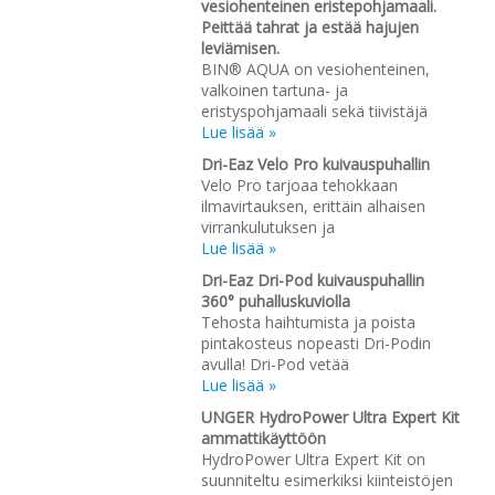
vesiohenteinen eristepohjamaali.
Peittää tahrat ja estää hajujen
leviämisen.
BIN® AQUA on vesiohenteinen,
valkoinen tartuna- ja
eristyspohjamaali sekä tiivistäjä
Lue lisää »
Dri-Eaz Velo Pro kuivauspuhallin
Velo Pro tarjoaa tehokkaan
ilmavirtauksen, erittäin alhaisen
virrankulutuksen ja
Lue lisää »
Dri-Eaz Dri-Pod kuivauspuhallin
360° puhalluskuviolla
Tehosta haihtumista ja poista
pintakosteus nopeasti Dri-Podin
avulla! Dri-Pod vetää
Lue lisää »
UNGER HydroPower Ultra Expert Kit
ammattikäyttöön
HydroPower Ultra Expert Kit on
suunniteltu esimerkiksi kiinteistöjen