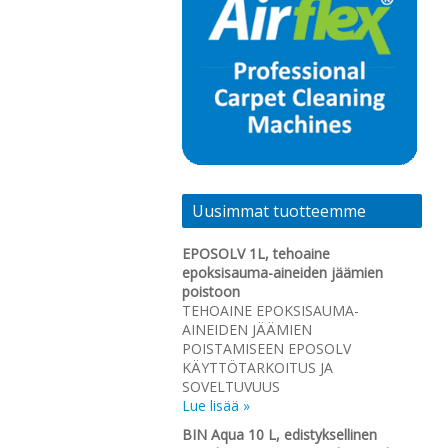
Uusimmat tuotteemme
EPOSOLV 1L, tehoaine
epoksisauma-aineiden jäämien
poistoon
TEHOAINE EPOKSISAUMA-
AINEIDEN JÄÄMIEN
POISTAMISEEN EPOSOLV
KÄYTTÖTARKOITUS JA
SOVELTUVUUS
Lue lisää »
BIN Aqua 10 L, edistyksellinen