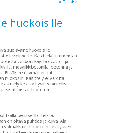
« Takaisin
le huokoisille
ivä suoja-aine huokoisille
isille kivipinnoille. Käsittely tummentaa
Tuotetta voidaan käyttää cotto- ja
kivillä, mosaiikkibetonilla, betonilla ja
illa. Ehkäisee öljymäisen tai
n huokosiin. Käsittely ei vaikuta
Käsittely kestää hyvin säännöllistä
ja sisätiloissa. Tuote on
htaalla pensselillä, telalla,
nan on oltava puhdas ja kuiva. Älä
a voimakkaasti tuotteen levityksen
. Jos tuotteen kuivumisen jälkeen