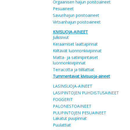
Orgaanisen hajun poistoaineet
Pesuaineet
Savunhajun poistoaineet
Virtsanhajun poistoaineet
KIVISUOJA-AINEET
Julkisivut
Keraamiset laattapinnat
Kiiltävät luonnonkivipinnat
Matta- ja satiinipintaiset
luonnonkivipinnat
Terracotta ja tiililattiat
Tummentavat kivisuoja-aineet
LASINSUOJA-AINEET
LASIPINTOJEN PUHDISTUSAINEET
FOGGERIT
PALONESTOAINEET
PUUPINTOJEN PESUAINEET
Lakatut puupinnat
Puulattiat