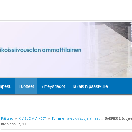
npesu
Tuotteet
Yhteystiedot
Takaisin pääsivulle
Päätaso
››
KIVISUOJA-AINEET
››
Tummentavat kivisuoja-aineet
››
BARRIER 2 Suoja-a
kivipinnoille, 1 L