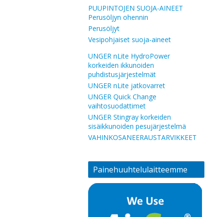
PUUPINTOJEN SUOJA-AINEET
Perusöljyn ohennin
Perusöljyt
Vesipohjaiset suoja-aineet
UNGER nLite HydroPower
korkeiden ikkunoiden
puhdistusjärjestelmät
UNGER nLite jatkovarret
UNGER Quick Change
vaihtosuodattimet
UNGER Stingray korkeiden
sisäikkunoiden pesujärjestelmä
VAHINKOSANEERAUSTARVIKKEET
Painehuuhtelulaitteemme