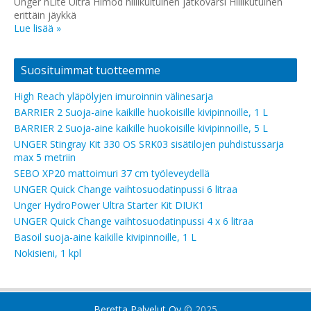
Unger nLite Ultra Himod hiilikuituinen jatkovarsi Hiilikutuinen
erittäin jäykkä
Lue lisää »
Suosituimmat tuotteemme
High Reach yläpölyjen imuroinnin välinesarja
BARRIER 2 Suoja-aine kaikille huokoisille kivipinnoille, 1 L
BARRIER 2 Suoja-aine kaikille huokoisille kivipinnoille, 5 L
UNGER Stingray Kit 330 OS SRK03 sisätilojen puhdistussarja
max 5 metriin
SEBO XP20 mattoimuri 37 cm työleveydellä
UNGER Quick Change vaihtosuodatinpussi 6 litraa
Unger HydroPower Ultra Starter Kit DIUK1
UNGER Quick Change vaihtosuodatinpussi 4 x 6 litraa
Basoil suoja-aine kaikille kivipinnoille, 1 L
Nokisieni, 1 kpl
Beretta Palvelut Oy
© 2025