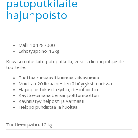
patoputkilaite
hajunpoisto
Malli: 104287000
Lähetyspaino: 12kg
Kuivasumutuslaite patoputkella, vesi- ja liuotinpohjaisille
tuotteille.
Tuottaa runsaasti kuumaa kuivasumua
Muuttaa 20 litraa nestettä höyryksi tunnissa
Hajunpoistokäsittelyihin, desinfiointiin
Käyttövoimana bensiinipolttomoottori
Käynnistyy helposti ja varmasti
Helppo puhdistaa ja huoltaa
Tuotteen paino:
12 kg