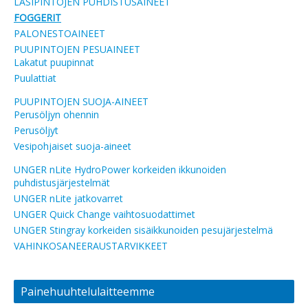
LASIPINTOJEN PUHDISTUSAINEET
FOGGERIT
PALONESTOAINEET
PUUPINTOJEN PESUAINEET
Lakatut puupinnat
Puulattiat
PUUPINTOJEN SUOJA-AINEET
Perusöljyn ohennin
Perusöljyt
Vesipohjaiset suoja-aineet
UNGER nLite HydroPower korkeiden ikkunoiden
puhdistusjärjestelmät
UNGER nLite jatkovarret
UNGER Quick Change vaihtosuodattimet
UNGER Stingray korkeiden sisäikkunoiden pesujärjestelmä
VAHINKOSANEERAUSTARVIKKEET
Painehuuhtelulaitteemme