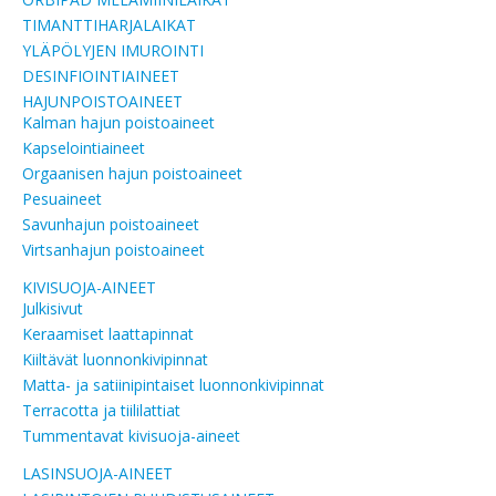
TIMANTTIHARJALAIKAT
YLÄPÖLYJEN IMUROINTI
DESINFIOINTIAINEET
HAJUNPOISTOAINEET
Kalman hajun poistoaineet
Kapselointiaineet
Orgaanisen hajun poistoaineet
Pesuaineet
Savunhajun poistoaineet
Virtsanhajun poistoaineet
KIVISUOJA-AINEET
Julkisivut
Keraamiset laattapinnat
Kiiltävät luonnonkivipinnat
Matta- ja satiinipintaiset luonnonkivipinnat
Terracotta ja tiililattiat
Tummentavat kivisuoja-aineet
LASINSUOJA-AINEET