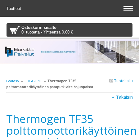
Tuotteet
Ostoskorin sisältö
0 tuotetta - Yhteensä 0.00 €
Tuotehaku
Päätaso
››
FOGGERIT
››
Thermogen TF35
polttomoottorikäyttöinen patoputkilaite hajunpoisto
« Takaisin
Thermogen TF35
polttomoottorikäyttöinen