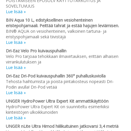
POISTAMISEEN EPOSOLV KÄYTTÖTARKOITUS JA
SOVELTUVUUS
Lue lisää »
BIN Aqua 10 L, edistyksellinen vesiohenteinen
eristepohjamaali. Peittää tahrat ja estää hajujen leviämisen.
BIN® AQUA on vesiohenteinen, valkoinen tartuna- ja
eristyspohjamaali sekä tiivistäjä
Lue lisää »
Dri-Eaz Velo Pro kuivauspuhallin
Velo Pro tarjoaa tehokkaan ilmavirtauksen, erittäin alhaisen
virrankulutuksen ja
Lue lisää »
Dri-Eaz Dri-Pod kuivauspuhallin 360° puhalluskuviolla
Tehosta haihtumista ja poista pintakosteus nopeasti Dri-
Podin avulla! Dri-Pod vetää
Lue lisää »
UNGER HydroPower Ultra Expert Kit ammattikäyttöön
HydroPower Ultra Expert Kit on suunniteltu esimerkiksi
kiinteistöjen ulkoikkunoiden
Lue lisää »
UNGER nLite Ultra Himod hiilikuituinen jatkovarsi 3,4 metriä