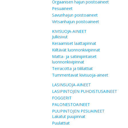
Orgaanisen hajun poistoaineet
Pesuaineet
Savunhajun poistoaineet
Virtsanhajun poistoaineet
KIVISUOJA-AINEET
Julkisivut
Keraamiset laattapinnat
Kiiltävät luonnonkivipinnat
Matta- ja satiinipintaiset
luonnonkivipinnat
Terracotta ja tiililattiat
Tummentavat kivisuoja-aineet
LASINSUOJA-AINEET
LASIPINTOJEN PUHDISTUSAINEET
FOGGERIT
PALONESTOAINEET
PUUPINTOJEN PESUAINEET
Lakatut puupinnat
Puulattiat