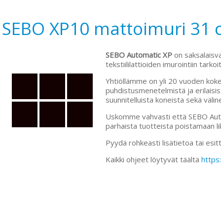
SEBO XP10 mattoimuri 31 c
SEBO Automatic XP
on saksalaisv
tekstiililattioiden imurointiin tark
Yhtiöllämme on yli 20 vuoden koke
puhdistusmenetelmistä ja erilaisist
suunnitelluista koneista sekä väline
Uskomme vahvasti että SEBO Auto
parhaista tuotteista poistamaan lika
Pyydä rohkeasti lisätietoa tai esitt
Kaikki ohjeet löytyvät täältä
https