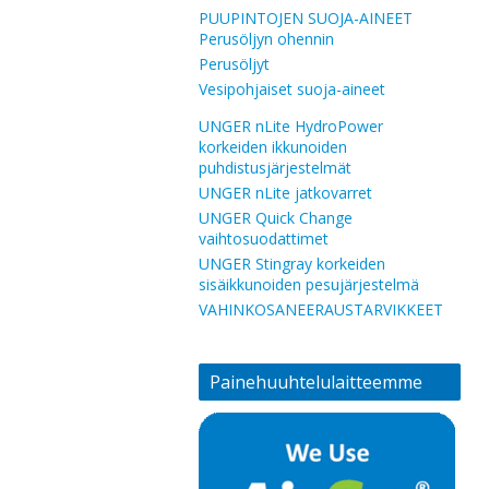
PUUPINTOJEN SUOJA-AINEET
Perusöljyn ohennin
Perusöljyt
Vesipohjaiset suoja-aineet
UNGER nLite HydroPower
korkeiden ikkunoiden
puhdistusjärjestelmät
UNGER nLite jatkovarret
UNGER Quick Change
vaihtosuodattimet
UNGER Stingray korkeiden
sisäikkunoiden pesujärjestelmä
VAHINKOSANEERAUSTARVIKKEET
Painehuuhtelulaitteemme