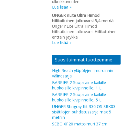
ulkoikkunoiden
Lue lisää »
UNGER nLite Ultra Himod
hiilikuituinen jatkovarsi 3,4 metriä
Unger nLite Ultra Himod
hiilikuituinen jatkovarsi Hiilikutuinen
erittäin jäykkä
Lue lisää »
Suosituimmat tuotteemme
High Reach yläpölyjen imuroinnin
välinesarja
BARRIER 2 Suoja-aine kaikille
huokoisille kivipinnoille, 1 L
BARRIER 2 Suoja-aine kaikille
huokoisille kivipinnoille, 5 L
UNGER Stingray Kit 330 OS SRK03
sisätilojen puhdistussarja max 5
metriin
SEBO XP20 mattoimuri 37 cm