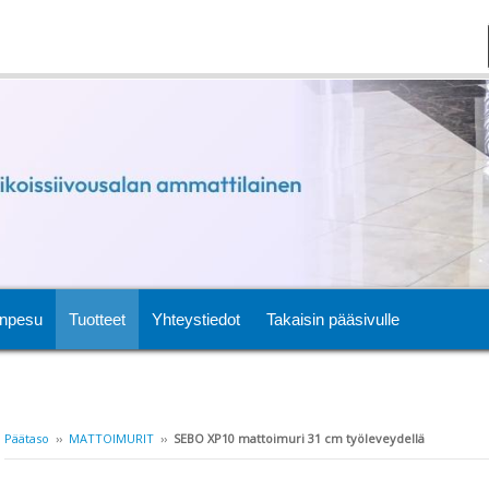
npesu
Tuotteet
Yhteystiedot
Takaisin pääsivulle
Päätaso
››
MATTOIMURIT
››
SEBO XP10 mattoimuri 31 cm työleveydellä