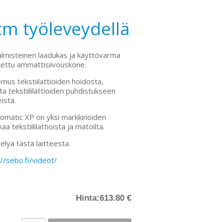
m työleveydellä
almisteinen laadukas ja käyttövarma
oitettu ammattisiivouskone.
mus tekstiilattioiden hoidosta,
a tekstiililattioiden puhdistukseen
istä.
matic XP on yksi markkinoiden
a tekstiililattioista ja matoilta.
elyä tästä laitteesta.
://sebo.fi/videot/
Hinta:
613.80 €