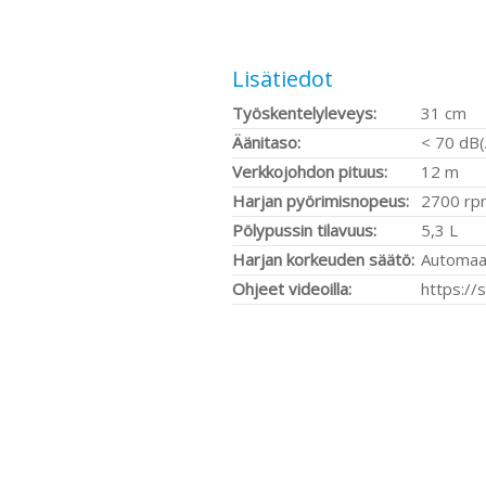
Lisätiedot
Työskentelyleveys:
31 cm
Äänitaso:
< 70 dB(
Verkkojohdon pituus:
12 m
Harjan pyörimisnopeus:
2700 rp
Pölypussin tilavuus:
5,3 L
Harjan korkeuden säätö:
Automaa
Ohjeet videoilla:
https://