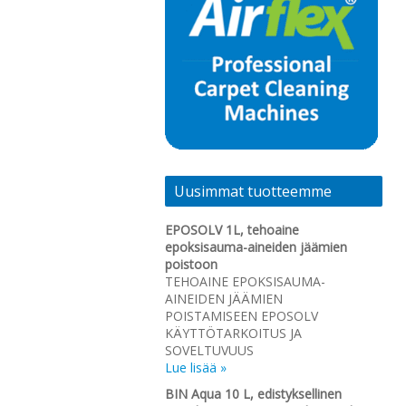
Uusimmat tuotteemme
EPOSOLV 1L, tehoaine
epoksisauma-aineiden jäämien
poistoon
TEHOAINE EPOKSISAUMA-
AINEIDEN JÄÄMIEN
POISTAMISEEN EPOSOLV
KÄYTTÖTARKOITUS JA
SOVELTUVUUS
Lue lisää »
BIN Aqua 10 L, edistyksellinen