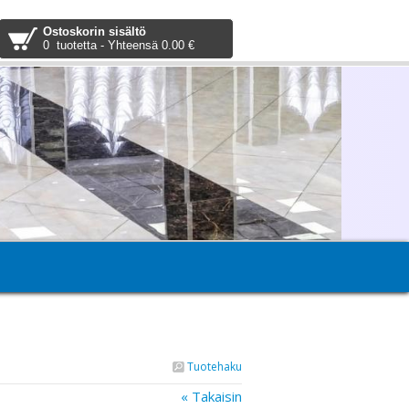
Ostoskorin sisältö
0 tuotetta - Yhteensä 0.00 €
Tuotehaku
« Takaisin