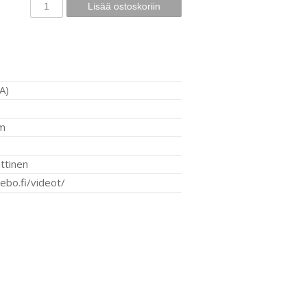
A)
m
ttinen
sebo.fi/videot/