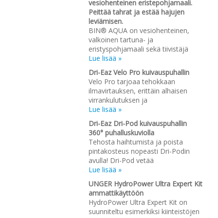
vesiohenteinen eristepohjamaali.
Peittää tahrat ja estää hajujen
leviämisen.
BIN® AQUA on vesiohenteinen,
valkoinen tartuna- ja
eristyspohjamaali sekä tiivistäjä
Lue lisää »
Dri-Eaz Velo Pro kuivauspuhallin
Velo Pro tarjoaa tehokkaan
ilmavirtauksen, erittäin alhaisen
virrankulutuksen ja
Lue lisää »
Dri-Eaz Dri-Pod kuivauspuhallin
360° puhalluskuviolla
Tehosta haihtumista ja poista
pintakosteus nopeasti Dri-Podin
avulla! Dri-Pod vetää
Lue lisää »
UNGER HydroPower Ultra Expert Kit
ammattikäyttöön
HydroPower Ultra Expert Kit on
suunniteltu esimerkiksi kiinteistöjen