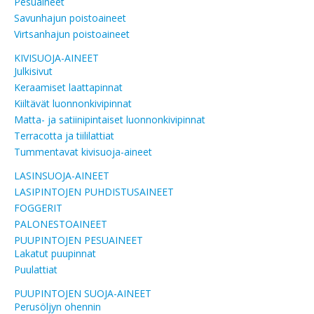
Pesuaineet
Savunhajun poistoaineet
Virtsanhajun poistoaineet
KIVISUOJA-AINEET
Julkisivut
Keraamiset laattapinnat
Kiiltävät luonnonkivipinnat
Matta- ja satiinipintaiset luonnonkivipinnat
Terracotta ja tiililattiat
Tummentavat kivisuoja-aineet
LASINSUOJA-AINEET
LASIPINTOJEN PUHDISTUSAINEET
FOGGERIT
PALONESTOAINEET
PUUPINTOJEN PESUAINEET
Lakatut puupinnat
Puulattiat
PUUPINTOJEN SUOJA-AINEET
Perusöljyn ohennin