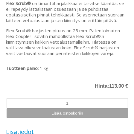
Flex Scrub®
on timanttiharjalaikkaa ei tarvitse kääntää, se
ei repeydy lattialistaan osuessaan ja se puhdistaa
epätasaisetkin pinnat tehokkaasti. Se asennetaan suoraan
laitteen vetoalustaan ja sen kiinnitys on erittäin pitävä.
Flex Scrub® harjasten pituus on 25 mm. Patentoimaton
Flex Coupler -sovitin mahdollistaa Flex Scrub®:n
kiinnittymisen kaikkiin vetoalustamalleihin. Tilatessa on
valittava oikea vetoalustan koko. Flex Scrub® harjasten
värit vastaavat suoraan perinteisten laikkojen värejä.
Tuotteen paino:
1 kg
Hinta:
113.00 €
Lisätiedot