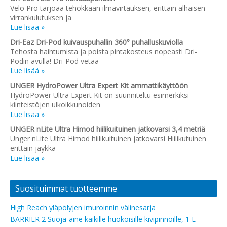
Velo Pro tarjoaa tehokkaan ilmavirtauksen, erittäin alhaisen
virrankulutuksen ja
Lue lisää »
Dri-Eaz Dri-Pod kuivauspuhallin 360° puhalluskuviolla
Tehosta haihtumista ja poista pintakosteus nopeasti Dri-
Podin avulla! Dri-Pod vetää
Lue lisää »
UNGER HydroPower Ultra Expert Kit ammattikäyttöön
HydroPower Ultra Expert Kit on suunniteltu esimerkiksi
kiinteistöjen ulkoikkunoiden
Lue lisää »
UNGER nLite Ultra Himod hiilikuituinen jatkovarsi 3,4 metriä
Unger nLite Ultra Himod hiilikuituinen jatkovarsi Hiilikutuinen
erittäin jäykkä
Lue lisää »
Suosituimmat tuotteemme
High Reach yläpölyjen imuroinnin välinesarja
BARRIER 2 Suoja-aine kaikille huokoisille kivipinnoille, 1 L