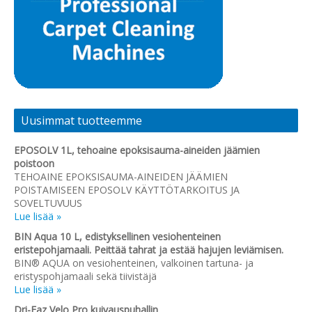
Uusimmat tuotteemme
EPOSOLV 1L, tehoaine epoksisauma-aineiden jäämien
poistoon
TEHOAINE EPOKSISAUMA-AINEIDEN JÄÄMIEN
POISTAMISEEN EPOSOLV KÄYTTÖTARKOITUS JA
SOVELTUVUUS
Lue lisää »
BIN Aqua 10 L, edistyksellinen vesiohenteinen
eristepohjamaali. Peittää tahrat ja estää hajujen leviämisen.
BIN® AQUA on vesiohenteinen, valkoinen tartuna- ja
eristyspohjamaali sekä tiivistäjä
Lue lisää »
Dri-Eaz Velo Pro kuivauspuhallin