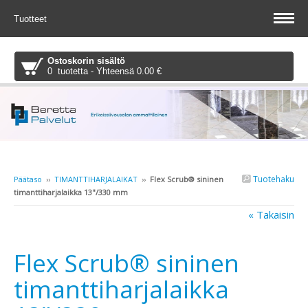
Tuotteet
Ostoskorin sisältö
0 tuotetta - Yhteensä 0.00 €
Tuotehaku
Päätaso
››
TIMANTTIHARJALAIKAT
››
Flex Scrub® sininen
timanttiharjalaikka 13"/330 mm
« Takaisin
Flex Scrub® sininen
timanttiharjalaikka