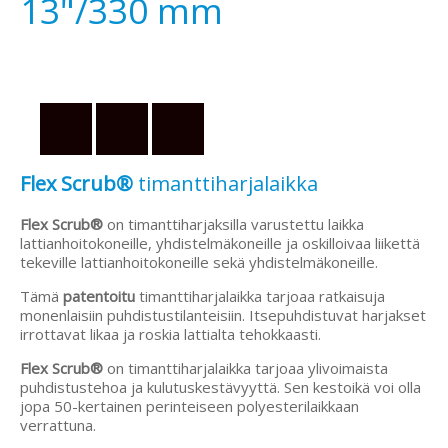
13"/330 mm
Flex Scrub®
timanttiharjalaikka
Flex Scrub®
on timanttiharjaksilla varustettu laikka
lattianhoitokoneille, yhdistelmäkoneille ja oskilloivaa liikettä
tekeville lattianhoitokoneille sekä yhdistelmäkoneille.
Tämä
patentoitu
timanttiharjalaikka tarjoaa ratkaisuja
monenlaisiin puhdistustilanteisiin. Itsepuhdistuvat harjakset
irrottavat likaa ja roskia lattialta tehokkaasti.
Flex Scrub®
on timanttiharjalaikka tarjoaa ylivoimaista
puhdistustehoa ja kulutuskestävyyttä. Sen kestoikä voi olla
jopa 50-kertainen perinteiseen polyesterilaikkaan
verrattuna.