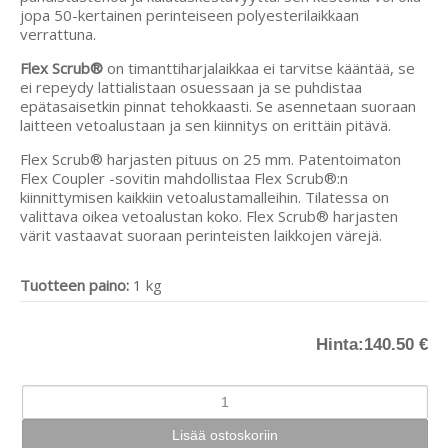
jopa 50-kertainen perinteiseen polyesterilaikkaan
verrattuna.
Flex Scrub®
on timanttiharjalaikkaa ei tarvitse kääntää, se
ei repeydy lattialistaan osuessaan ja se puhdistaa
epätasaisetkin pinnat tehokkaasti. Se asennetaan suoraan
laitteen vetoalustaan ja sen kiinnitys on erittäin pitävä.
Flex Scrub® harjasten pituus on 25 mm. Patentoimaton
Flex Coupler -sovitin mahdollistaa Flex Scrub®:n
kiinnittymisen kaikkiin vetoalustamalleihin. Tilatessa on
valittava oikea vetoalustan koko. Flex Scrub® harjasten
värit vastaavat suoraan perinteisten laikkojen värejä.
Tuotteen paino:
1 kg
Hinta:
140.50 €