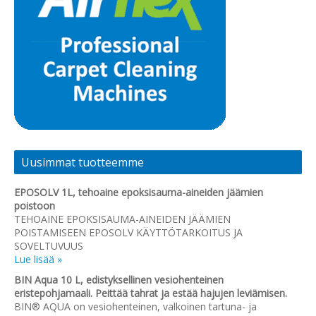
Uusimmat tuotteemme
EPOSOLV 1L, tehoaine epoksisauma-aineiden jäämien
poistoon
TEHOAINE EPOKSISAUMA-AINEIDEN JÄÄMIEN
POISTAMISEEN EPOSOLV KÄYTTÖTARKOITUS JA
SOVELTUVUUS
Lue lisää »
BIN Aqua 10 L, edistyksellinen vesiohenteinen
eristepohjamaali. Peittää tahrat ja estää hajujen leviämisen.
BIN® AQUA on vesiohenteinen, valkoinen tartuna- ja