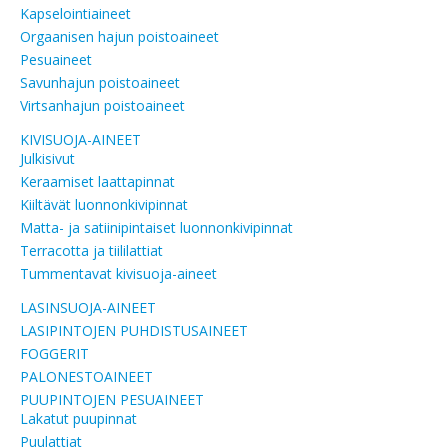
Kapselointiaineet
Orgaanisen hajun poistoaineet
Pesuaineet
Savunhajun poistoaineet
Virtsanhajun poistoaineet
KIVISUOJA-AINEET
Julkisivut
Keraamiset laattapinnat
Kiiltävät luonnonkivipinnat
Matta- ja satiinipintaiset luonnonkivipinnat
Terracotta ja tiililattiat
Tummentavat kivisuoja-aineet
LASINSUOJA-AINEET
LASIPINTOJEN PUHDISTUSAINEET
FOGGERIT
PALONESTOAINEET
PUUPINTOJEN PESUAINEET
Lakatut puupinnat
Puulattiat