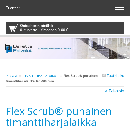
Tuotteet
Ostoskorin sisältö
0 tuotetta - Yhteensä 0.00 €
Tuotehaku
Päätaso
››
TIMANTTIHARJALAIKAT
››
Flex Scrub® punainen
timanttiharjalaikka 16"/400 mm
« Takaisin
Flex Scrub® punainen
timanttiharjalaikka