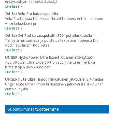
eristyspohjamaali sekä tiivistäjä
Lue lisää »
Dri-Eaz Velo Pro kuivauspuhallin
Velo Pro tarjoaa tehokkaan ilmavirtauksen, erittäin alhaisen
virrankulutuksen ja
Lue lisää »
Dri-Eaz Dri-Pod kuivauspuhallin 360° puhalluskuviolla
Tehosta haihtumista ja poista pintakosteus nopeasti Dri-
Podin avulla! Dri-Pod vetää
Lue lisää »
UNGER HydroPower Ultra Expert Kit ammattikäyttöön
HydroPower Ultra Expert Kit on suunniteltu esimerkiksi
kiinteistöjen ulkoikkunoiden
Lue lisää »
UNGER nLite Ultra Himod hiilikuituinen jatkovarsi 3,4 metriä
Unger nLite Ultra Himod hiilikuituinen jatkovarsi Hiilikutuinen
erittäin jäykkä
Lue lisää »
Suosituimmat tuotteemme