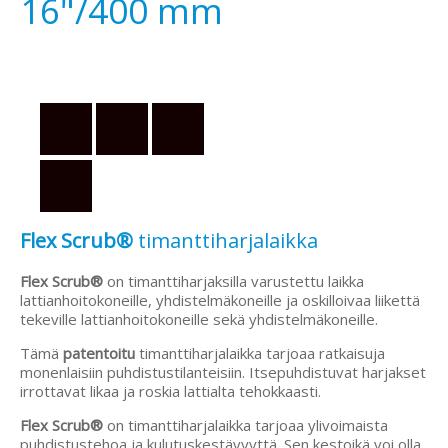
16"/400 mm
Flex Scrub®
timanttiharjalaikka
Flex Scrub®
on timanttiharjaksilla varustettu laikka
lattianhoitokoneille, yhdistelmäkoneille ja oskilloivaa liikettä
tekeville lattianhoitokoneille sekä yhdistelmäkoneille.
Tämä
patentoitu
timanttiharjalaikka tarjoaa ratkaisuja
monenlaisiin puhdistustilanteisiin. Itsepuhdistuvat harjakset
irrottavat likaa ja roskia lattialta tehokkaasti.
Flex Scrub®
on timanttiharjalaikka tarjoaa ylivoimaista
puhdistustehoa ja kulutuskestävyyttä. Sen kestoikä voi olla